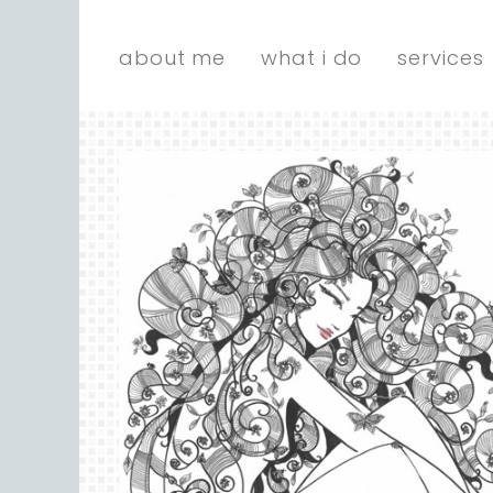
about me
what i do
services